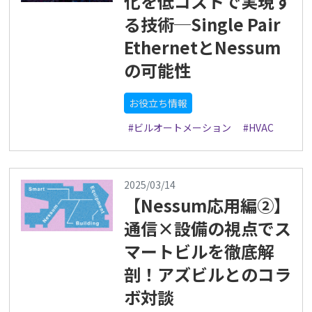
化を低コストで実現す
る技術─Single Pair
EthernetとNessum
の可能性
お役立ち情報
#ビルオートメーション
#HVAC
2025/03/14
【Nessum応用編②】
通信×設備の視点でス
マートビルを徹底解
剖！アズビルとのコラ
ボ対談