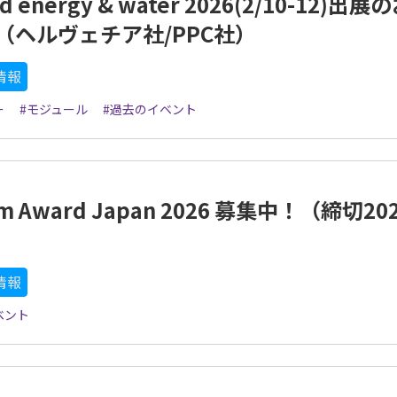
ld energy & water 2026(2/10-12)出展
（ヘルヴェチア社/PPC社）
情報
ー
#モジュール
#過去のイベント
m Award Japan 2026 募集中！（締切202
）
情報
ベント