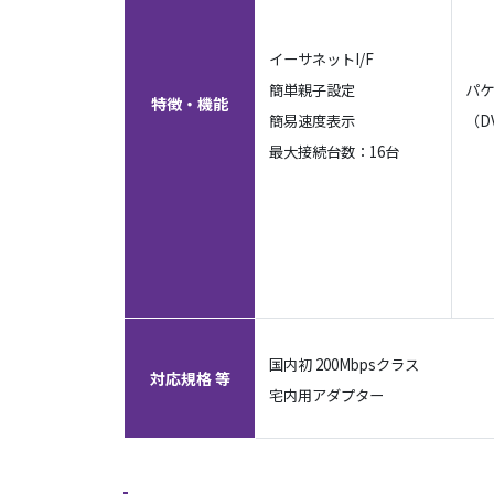
イーサネットI/F
簡単親子設定
パケ
特徴・機能
簡易速度表示
（D
最大接続台数：16台
国内初 200Mbpsクラス
対応規格 等
宅内用アダプター