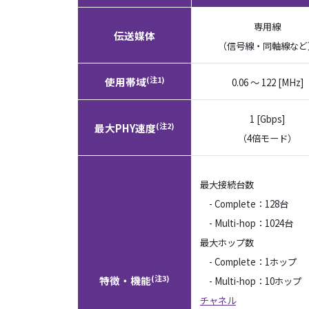
専用線
伝送媒体
（信号線・同軸線など
(注1)
使用帯域
0.06 ～ 122 [MHz]
1 [Gbps]
(注2)
最大PHY速度
（4倍モード）
最大接続台数
- Complete：128台
- Multi-hop：1024台
最大ホップ数
- Complete：1ホップ
(注3)
特徴・機能
- Multi-hop：10ホップ
チャネル