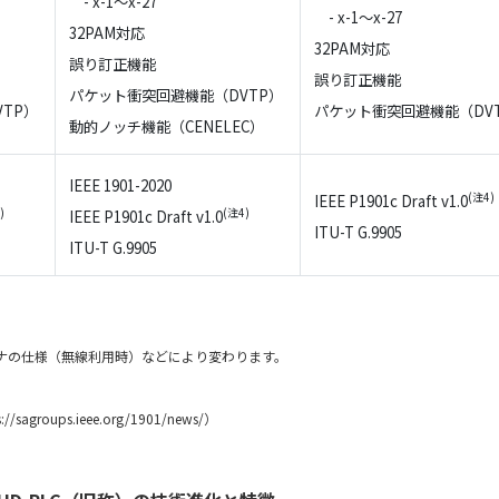
- x-1～x-27
- x-1～x-27
32PAM対応
32PAM対応
誤り訂正機能
誤り訂正機能
パケット衝突回避機能（DVTP）
TP）
パケット衝突回避機能（DV
動的ノッチ機能（CENELEC）
IEEE 1901-2020
(注4)
IEEE P1901c Draft v1.0
)
(注4)
IEEE P1901c Draft v1.0
ITU-T G.9905
ITU-T G.9905
ナの仕様（無線利用時）などにより変わります。
agroups.ieee.org/1901/news/）