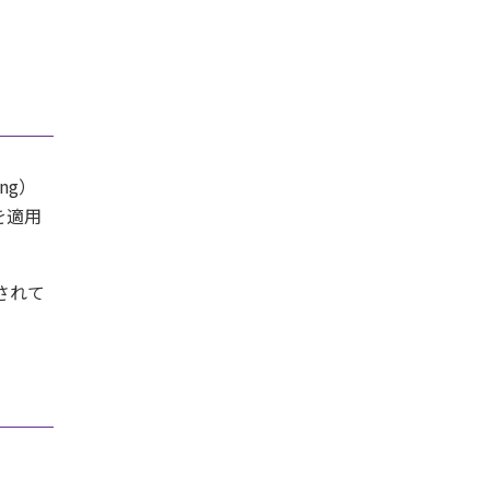
ing）
を適用
されて