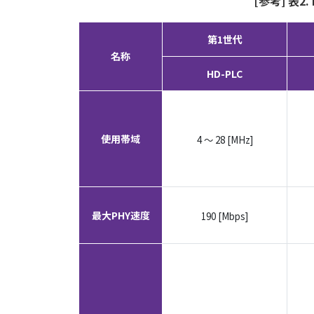
[参考] 表
第1世代
名称
HD-PLC
使用帯域
4 ～ 28 [MHz]
最大PHY速度
190 [Mbps]