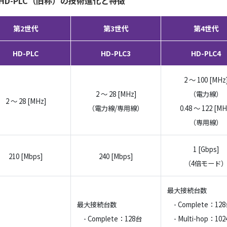
2. HD-PLC（旧称）の技術進化と特徴
第2世代
第3世代
第4世代
HD-PLC
HD-PLC3
HD-PLC4
2 ～ 100 [MHz
2 ～ 28 [MHz]
（電力線）
2 ～ 28 [MHz]
（電力線/専用線）
0.48 ～ 122 [MH
（専用線）
1 [Gbps]
210 [Mbps]
240 [Mbps]
（4倍モード
最大接続台数
最大接続台数
- Complete：12
- Complete：128台
- Multi-hop：10