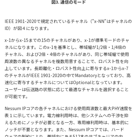
図3. 通信のモード
IEEE 1901-2020で規定されているチャネル（"x-NN"はチャネルの
ID）が図４になります。
x-1からx-15までの15のチャネルがあり、x-1が標準モードのチャ
ネルになります。このx-1を基準とし、帯域幅が1/2倍・1/4倍の
チャネル、および2倍・4倍のチャネルがあり、同じ帯域幅で使用
周波数の異なるチャネルを複数用意することで、ロバスト性を向
上しています。長距離化・ロバスト性向上に寄与するx-1からx-7
のチャネルがIEEE 1901-2020の中でMandatoryとなっており、高
速化に寄与するチャネルについてはOptionalとなっています。
ユーザーは伝送路の状態に応じて最適なチャネルを選択すること
が可能です。
Nessum IPコアの各チャネルにおける使用周波数と最大PHY速度を
表１に示しています。電力線利用時は、他システムへの干渉を抑
えるためにノッチが必要となる一方、専用線利用時は、基本的に
ノッチが不要となります。また、Nessum IPコアでは、ハード
ウェアの制約により、帯域内にある512本のサブキャリアの内、