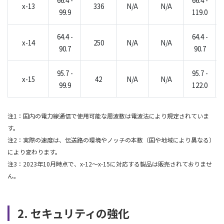
66.4 -
66.4 -
x-13
336
N/A
N/A
99.9
119.0
64.4 -
64.4 -
x-14
250
N/A
N/A
90.7
90.7
95.7 -
95.7 -
x-15
42
N/A
N/A
99.9
122.0
注1：国内の電力線通信で使用可能な周波数は電波法により規定されていま
す。
注2：実際の速度は、伝送路の環境やノッチの本数（国や地域により異なる）
により変わります。
注3：2023年10月時点で、x-12～x-15に対応する製品は販売されておりませ
ん。
2. セキュリティの強化