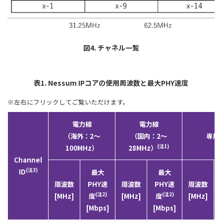
図4. チャネル一覧
表1. Nessum IPコアの使用周波数と最大PHY速度
※左右にフリックしてご覧いただけます。
電力線
電力線
（海外：2～
（国内：2～
専用
(注1)
100MHz）
28MHz）
Channel
(注3)
ID
最大
最大
周波数
PHY速
周波数
PHY速
周波数
(注2)
(注2)
[MHz]
度
[MHz]
度
[MHz]
[Mbps]
[Mbps]