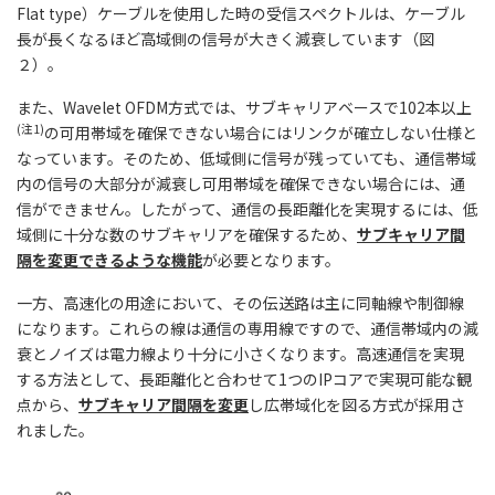
Flat type）ケーブルを使用した時の受信スペクトルは、ケーブル
長が長くなるほど高域側の信号が大きく減衰しています（図
２）。
また、Wavelet OFDM方式では、サブキャリアベースで102本以上
(注1)
の可用帯域を確保できない場合にはリンクが確立しない仕様と
なっています。そのため、低域側に信号が残っていても、通信帯域
内の信号の大部分が減衰し可用帯域を確保できない場合には、通
信ができません。したがって、通信の長距離化を実現するには、低
域側に十分な数のサブキャリアを確保するため、
サブキャリア間
隔を変更できるような機能
が必要となります。
一方、高速化の用途において、その伝送路は主に同軸線や制御線
になります。これらの線は通信の専用線ですので、通信帯域内の減
衰とノイズは電力線より十分に小さくなります。高速通信を実現
する方法として、長距離化と合わせて1つのIPコアで実現可能な観
点から、
サブキャリア間隔を変更
し広帯域化を図る方式が採用さ
れました。