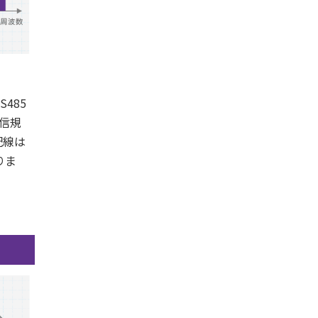
485
通信規
配線は
りま