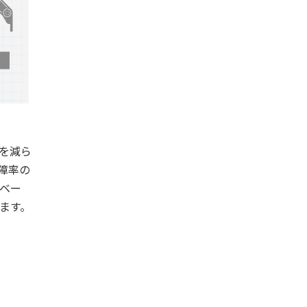
を減ら
障率の
ベー
ます。