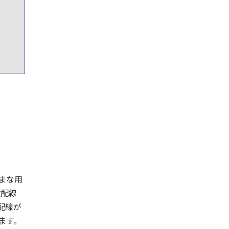
まな用
設配線
配線が
ます。