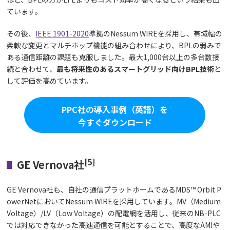
ています。
その後、
IEEE 1901-2020
準拠のNessum WIREを採用し、帯域幅の
柔軟な変更とマルチホップ機能の組み合わせにより、BPLの弱みで
ある通信距離の課題も克服しました。最大1,000台以上の多台数接
続と合わせて、
最も将来性のあるスマートグリッド向けBPL技術
と
して評価を高めています。
PPC社の導入事例（英語）を
今すぐダウンロード
[5]
GE Vernova社
GE Vernova社も、自社の通信プラットホームであるMDS™ Orbit P
owerNetにおいてNessum WIREを採用しています。MV（Medium
Voltage）/LV（Low Voltage）の配電網を活用し、従来のNB-PLC
では対応できなかった高速通信を可能とすることで、高度なAMIや