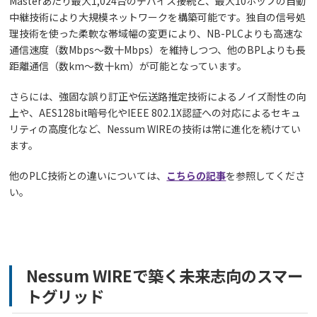
Masterあたり最大1,024台のデバイス接続と、最大10ホップの自動
中継技術により大規模ネットワークを構築可能です。独自の信号処
理技術を使った柔軟な帯域幅の変更により、NB-PLCよりも高速な
通信速度（数Mbps～数十Mbps）を維持しつつ、他のBPLよりも長
距離通信（数km～数十km）が可能となっています。
さらには、強固な誤り訂正や伝送路推定技術によるノイズ耐性の向
上や、AES128bit暗号化やIEEE 802.1X認証への対応によるセキュ
リティの高度化など、Nessum WIREの技術は常に進化を続けてい
ます。
他のPLC技術との違いについては、
こちらの記事
を参照してくださ
い。
Nessum WIREで築く未来志向のスマー
トグリッド