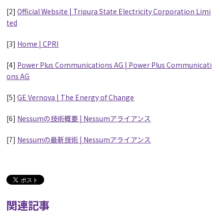
[2]
Official Website | Tripura State Electricity Corporation Limi
ted
[3]
Home | CPRI
[4]
Power Plus Communications AG | Power Plus Communicati
ons AG
[5]
GE Vernova | The Energy of Change
[6]
Nessumの技術概要 | Nessumアライアンス
[7]
Nessumの最新技術 | Nessumアライアンス
関連記事