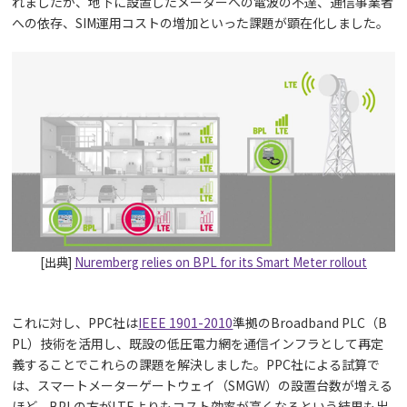
れましたが、地下に設置したメーターへの電波の不達、通信事業者
への依存、SIM運用コストの増加といった課題が顕在化しました。
[出典]
Nuremberg relies on BPL for its Smart Meter rollout
これに対し、PPC社は
IEEE 1901-2010
準拠のBroadband PLC（B
PL）技術を活用し、既設の低圧電力網を通信インフラとして再定
義することでこれらの課題を解決しました。PPC社による試算で
は、スマートメーターゲートウェイ（SMGW）の設置台数が増える
ほど、BPLの方がLTEよりもコスト効率が高くなるという結果も出