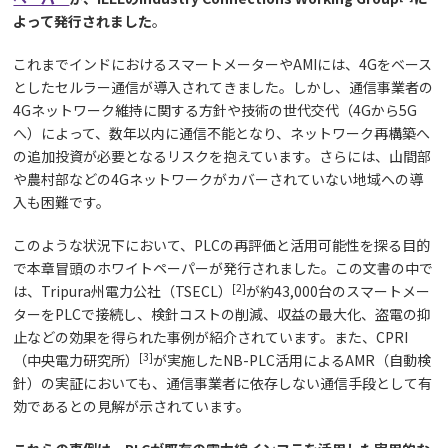
よって発行されました
。
これまでインドにおけるスマートメーターやAMIには、4Gをベース
としたセルラー通信が導入されてきました。しかし、通信事業者の
4Gネットワーク維持に関する方針や技術の世代交代（4Gから5G
へ）によって、数年以内に通信不能となり、ネットワーク再構築へ
の追加投資が必要となるリスクを抱えています。さらには、山間部
や農村部などの4Gネットワークがカバーされていない地域への導
入も困難です。
このような状況下において、PLCの再評価と活用可能性を探る目的
で本章冒頭のホワイトペーパーが発行されました。この文書の中で
[2]
は、Tripura州電力公社（TSECL）
が約43,000台のスマートメー
ターをPLCで接続し、検針コストの削減、収益の最大化、盗電の抑
止などの効果を得られた事例が紹介されています。また、CPRI
[3]
（中央電力研究所）
が実施したNB-PLC活用によるAMR（自動検
針）の実証においても、通信事業者に依存しない通信手段として有
効であるとの見解が示されています。