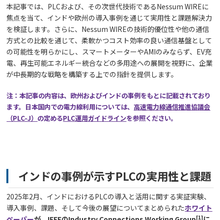
本記事では、PLCおよび、その次世代技術であるNessum WIREに
焦点を当て、インドや欧州の導入事例を通じて実用性と課題解決力
を検証します。さらに、Nessum WIREの技術的優位性や他の通信
方式との比較を通じて、柔軟かつコスト効率の良い通信基盤として
の可能性を明らかにし、スマートメーターやAMIのみならず、EV充
電、再生可能エネルギー統合などの多用途への展開を視野に、企業
が中長期的な戦略を構築する上での指針を提供します。
注：本記事の内容は、欧州およびインドの事例をもとに記載されており
ます。日本国内での電力線利用については、
高速電力線通信推進協議会
（PLC-J）
の定める
PLC運用ガイドライン
を参照ください。
インドの事例が示すPLCの実用性と課題
2025年2月、インドにおけるPLCの導入と活用に関する実証実験、
導入事例、課題、そして今後の展望についてまとめられた
ホワイト
[1]
ペーパー
が、IEEEのIndustry Connections Working Group
に