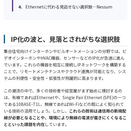
Ethernetに代わる見逃せない選択肢―Nessum
IP化の波と、見落とされがちな選択肢
集合住宅向けインターホンやビルオートメーションの分野では、ビ
デオインターホンやHVAC機器、センサーなどのIP化が急速に進ん
でいます。これらの機器を相互に接続しIPネットワークを構築する
ことで、リモートメンテナンスやクラウド連携が可能となり、シス
テムの利便性・安全性・拡張性が飛躍的に高まります。
この潮流の中で、多くの技術者や経営層がまず始めに検討するの
は、有線であればEthernetや、Single Pair Ethernet (SPE)の一つ
である10BASE-T1L、無線であればWi-Fiなどの既によく知られて
いる技術の活用でしょう。しかし、
これらの技術は通信用の新規配
線が必要となることや、環境により無線の電波が届きにくくなるこ
とといった課題を内在
しています。