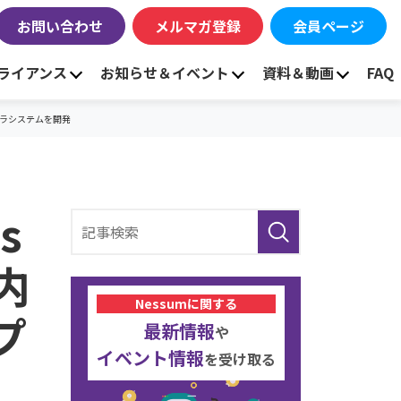
お問い合わせ
メルマガ登録
会員ページ
ライアンス
お知らせ＆イベント
資料＆動画
FAQ
メラシステムを開発
s
内
Nessumに関する
プ
最新情報
や
イベント情報
を受け取る