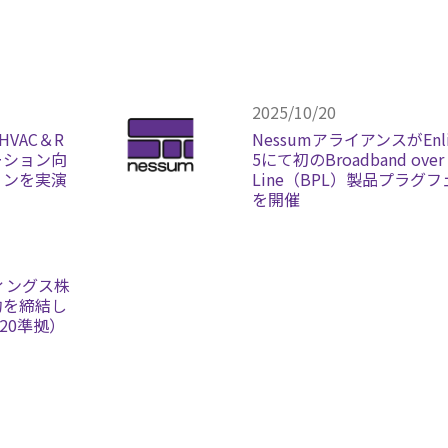
2025/10/20
HVAC＆R
NessumアライアンスがEnlit
ーション向
5にて初のBroadband over 
ョンを実演
Line（BPL）製品プラグ
を開催
ィングス株
約を締結し
2020準拠）