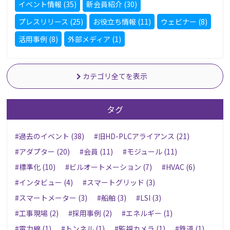
イベント情報 (35)
新会員紹介 (30)
プレスリリース (25)
お役立ち情報 (11)
ウェビナー (8)
活用事例 (8)
外部メディア (1)
カテゴリ全てを表示
タグ
#過去のイベント (38)
#旧HD-PLCアライアンス (21)
#アダプター (20)
#会員 (11)
#モジュール (11)
#標準化 (10)
#ビルオートメーション (7)
#HVAC (6)
#インタビュー (4)
#スマートグリッド (3)
#スマートメーター (3)
#船舶 (3)
#LSI (3)
#工事現場 (2)
#採用事例 (2)
#エネルギー (1)
#電力線 (1)
#トンネル (1)
#監視カメラ (1)
#鉄道 (1)