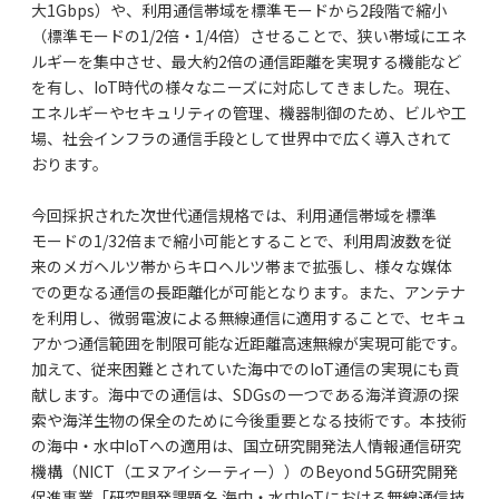
大1Gbps）や、利用通信帯域を標準モードから2段階で縮小
（標準モードの1/2倍・1/4倍）させることで、狭い帯域にエネ
ルギーを集中させ、最大約2倍の通信距離を実現する機能など
を有し、IoT時代の様々なニーズに対応してきました。現在、
エネルギーやセキュリティの管理、機器制御のため、ビルや工
場、社会インフラの通信手段として世界中で広く導入されて
おります。
今回採択された次世代通信規格では、利用通信帯域を標準
モードの1/32倍まで縮小可能とすることで、利用周波数を従
来のメガヘルツ帯からキロヘルツ帯まで拡張し、様々な媒体
での更なる通信の長距離化が可能となります。また、アンテナ
を利用し、微弱電波による無線通信に適用することで、セキュ
アかつ通信範囲を制限可能な近距離高速無線が実現可能です。
加えて、従来困難とされていた海中でのIoT通信の実現にも貢
献します。海中での通信は、SDGsの一つである海洋資源の探
索や海洋生物の保全のために今後重要となる技術です。本技術
の海中・水中IoTへの適用は、国立研究開発法人情報通信研究
機構（NICT（エヌアイシーティー））のBeyond 5G研究開発
促進事業「研究開発課題名 海中・水中IoTにおける無線通信技