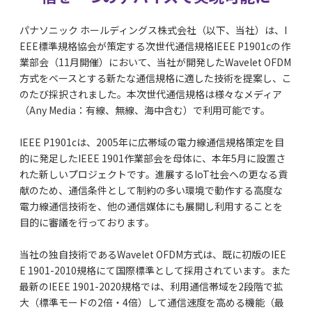
パナソニック ホールディングス株式会社（以下、当社）は、I
EEE標準規格協会が策定する次世代通信規格IEEE P1901cの作
業部会（11月開催）において、当社が開発したWavelet OFDM
方式をベースとする新たな通信規格に適した技術を提案し、こ
のたび採択されました。本次世代通信規格は様々なメディア
（Any Media：有線、無線、海中含む）で利用可能です。
IEEE P1901cは、2005年に広帯域の電力線通信規格策定を目
的に発足したIEEE 1901作業部会を母体に、本年5月に設置さ
れた新しいプロジェクトです。進展するIoT社会への更なる貢
献のため、通信条件として制約の多い環境で動作する高度な
電力線通信技術を、他の通信媒体にも展開し利用することを
目的に審議を行っております。
当社の独自技術であるWavelet OFDM方式は、既に初版のIEE
E 1901-2010規格にて国際標準として採用されています。また
最新のIEEE 1901-2020規格では、利用通信帯域を2段階で拡
大（標準モードの2倍・4倍）して通信速度を高める機能（最