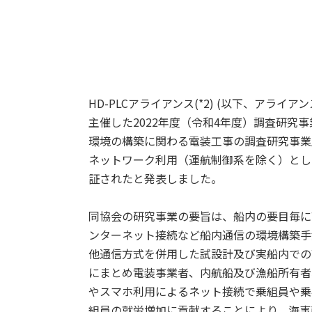
HD-PLCアライアンス(*2) (以下、アライ
主催した2022年度（令和4年度）調査研究
環境の構築に関わる電装工事の調査研究事業
ネットワーク利用（運航制御系を除く）として高速
証されたと発表しました。
同協会の研究事業の要旨は、船内の要目毎に
ンターネット接続など船内通信の環境構築手
他通信方式を併用した試設計及び実船内での
にまとめ電装事業者、内航船及び漁船所有者
やスマホ利用によるネット接続で乗組員や乗
組員の就労増加に貢献することにより、海事