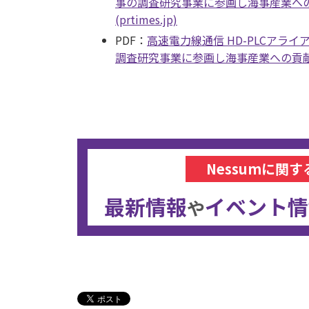
事の調査研究事業に参画し海事産業への
(prtimes.jp)
PDF：
高速電力線通信 HD-PLCア
調査研究事業に参画し海事産業への貢
Nessumに関す
最新情報
イベント情
や