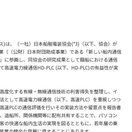
アンス)は、（一社）日本船舶電装協会(*3)（以下、協会）が
事業（（公財）日本財団助成事業）である「新しい船内通信
」に参画し、同協会の研究成果として鋼船における通信
電力線通信HD-PLC (以下、HD-PLC)の有益性が実
高度化する有線・無線通信技術の利害得失を整理し、イ
法として高速電力線通信（以下、高速PLC）を重視しつつ
高速PLCの通信評価を行いその実装方法や留意点を報告書
、造船所、関係機関等に配布共有することで、パソコン
客の快適な船内生活の実現を図るとともに、若年層の乗
産業の健全な発展に資することにあります。