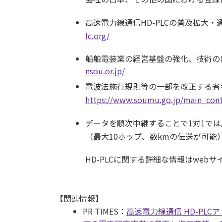
高速電力線通信HD-PLCの普及拡大・
lc.org/
船舶電装業の経営基盤の強化、技術の
nsou.or.jp/
電波法施行規則等の一部を改正する省令
https://www.soumu.go.jp/main_con
データを順次中継することで1対1で
（最大10ホップ、数kmの伝送が可能
HD-PLCに関する詳細な情報はwebサ
【関連情報】
PR TIMES：
高速電力線通信 HD-PL