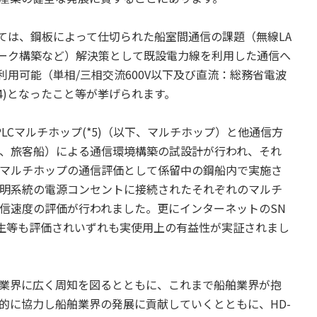
ては、鋼板によって仕切られた船室間通信の課題（無線LA
ーク構築など）解決策として既設電力線を利用した通信へ
利用可能（単相/三相交流600V以下及び直流：総務省電波
*4)となったこと等が挙げられます。
PLCマルチホップ(*5)（以下、マルチホップ）と他通信方
、旅客船）による通信環境構築の試設計が行われ、それ
マルチホップの通信評価として係留中の鋼船内で実施さ
明系統の電源コンセントに接続されたそれぞれのマルチ
信速度の評価が行われました。更にインターネットのSN
生等も評価されいずれも実使用上の有益性が実証されまし
業界に広く周知を図るとともに、これまで船舶業界が抱
的に協力し船舶業界の発展に貢献していくとともに、HD-