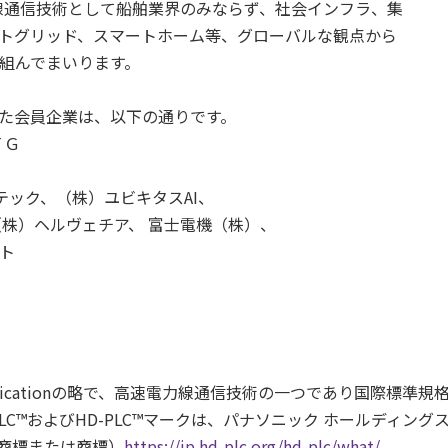
力線通信技術として船舶業界のみならず、社会インフラ、集
トグリッド、スマートホーム等、グローバルな観点から
組んでまいります。
た会員企業は、以下の通りです。
ＴＧ
ック、（株）ユビキタスAI、
株）ヘルヴェチア、 富士電機（株）、
ト
e Communicationの略で、高速電力線通信技術の一つであり国際標準規格I
LC™およびHD-PLC™マークは、パナソニック ホールディング
商標または商標）
https://jp.hd-plc.org/hd-plc/what/