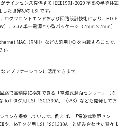
ラインセンス提供する IEEE1901-2020 準拠の半導体設
採用した世界初の LSI です。
ナログフロントエンドおよび回路設計技術により、HD-P
W）、3.3V 単一電源と小型パッケージ（7mm×7mm）
hernet MAC（RMII）などの汎用 I/O を内蔵することで、
です。
ざまなアプリケーションに活用できます。
回路で高精度に検知できる「電波式測距センサー」（※
 IoT タグ用 LSI「SC1330A」（※3）なども開発してお
ションを提案しています。例えば、「電波式測距セン
IoT タグ用 LSI「SC1330A」と組み合わせた隅々ま