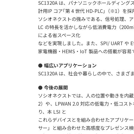
SC1320A は、パナソニックホールディングスが
計用IP コア｢第 4 世代 HD-PLC｣（※1）を
ソシオネクストの強みである、信号処理、ア
LC の特長を活かしながら低消費電力（200m
による省スペース化
などを実現しました。また、SPI/ UART や Et
家電機器・HEMS・IoT 製品への搭載が容易
⚫
幅広いアプリケーション
SC1320A は、社会や暮らしの中で、さま
⚫
今後の展開
ソシオネクストでは、人の位置や動きを内蔵
2）や、LPWAN 2.0 対応の低電力・低コストな
り、本 LSI と
これらデバイスとを組み合わせたアプリケー
サー」と組み合わせた高感度なプレゼンス検知や、