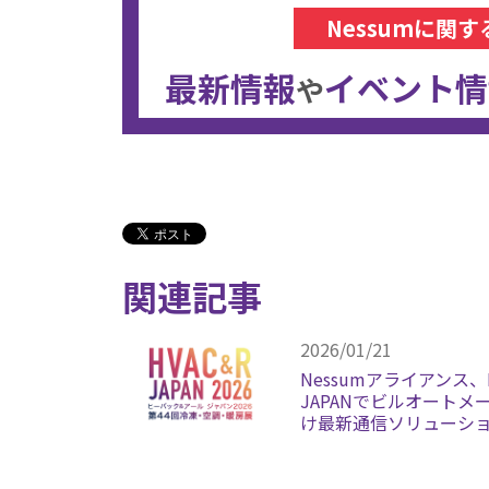
Nessumに関す
最新情報
イベント情
や
関連記事
2026/01/21
Nessumアライアンス、
JAPANでビルオートメ
け最新通信ソリューシ