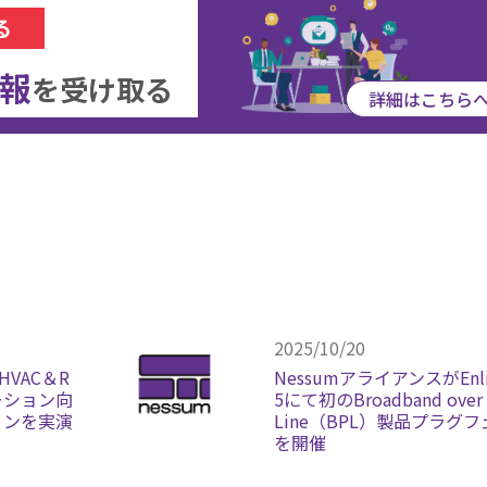
る
報
を
受け取る
詳細はこちら
2025/10/20
HVAC＆R
NessumアライアンスがEnlit
ーション向
5にて初のBroadband over 
ョンを実演
Line（BPL）製品プラグ
を開催