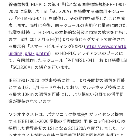
線通信技術 HD-PLC の第 4 世代となる国際標準規格EEE1901-
2020 に準拠した LSI「SC1320A」を搭載する通信用モジュー
ル「P-TMFSU-041」を試作し、その動作を確認したことを発
表します。両社は今後、同モジュールの実用化と量産に向けた
協業を継続し、HD-PLC の本格的な普及と市場の拡大を目指し
ます。両社は１2 月 6 日(月)より東京ビッグサイトで開催され
る展示会「スマートビルディングEXPO (
https://www.smartb
uilding.jp/ja-jp.html
)」の HD-PLC アライアンスのブースに
て、今回試作したモジュール「P-TMFSU-041」および搭載 LSI
「SC1320A」の紹介を⾏います。
IEEE1901-2020 は従来技術に対し、より⻑距離の通信を可能
とする 1/2、1/4 モードを有しており、マルチホップ技術によ
る最大 10km の通信を可能にし、より幅広い分野での活用促
進が期待されています。
ソシオネクストは、パナソニック株式会社がライセンス提供
する IEEE1901-2020 準拠の半導体設計用 IP コア｢HD-PLC｣を
採用した世界最初の LSI となる SC1320A を開発しました。ソ
シオネクストが強みを持つ信号処理技術と回路設計技術によ