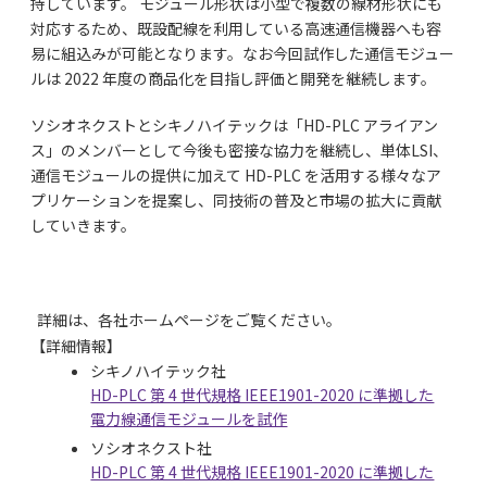
持しています。 モジュール形状は⼩型で複数の線材形状にも
対応するため、既設配線を利用している⾼速通信機器へも容
易に組込みが可能となります。なお今回試作した通信モジュー
ルは 2022 年度の商品化を目指し評価と開発を継続します。
ソシオネクストとシキノハイテックは「HD-PLC アライアン
ス」のメンバーとして今後も密接な協⼒を継続し、単体LSI、
通信モジュールの提供に加えて HD-PLC を活用する様々なア
プリケーションを提案し、同技術の普及と市場の拡大に貢献
していきます。
詳細は、各社ホームページをご覧ください。
【詳細情報】
シキノハイテック社
HD-PLC 第 4 世代規格 IEEE1901-2020 に準拠した
電力線通信モジュールを試作
ソシオネクスト社
HD-PLC 第 4 世代規格 IEEE1901-2020 に準拠した