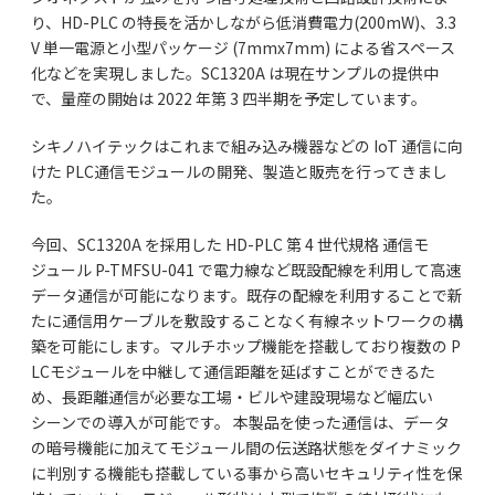
り、HD-PLC の特⻑を活かしながら低消費電⼒(200mW)、3.3
V 単一電源と⼩型パッケージ (7mmx7mm) による省スペース
化などを実現しました。SC1320A は現在サンプルの提供中
で、量産の開始は 2022 年第 3 四半期を予定しています。
シキノハイテックはこれまで組み込み機器などの IoT 通信に向
けた PLC通信モジュールの開発、製造と販売を⾏ってきまし
た。
今回、SC1320A を採用した HD-PLC 第 4 世代規格 通信モ
ジュール P-TMFSU-041 で電⼒線など既設配線を利用して⾼速
データ通信が可能になります。既存の配線を利用することで新
たに通信用ケーブルを敷設することなく有線ネットワークの構
築を可能にします。マルチホップ機能を搭載しており複数の P
LCモジュールを中継して通信距離を延ばすことができるた
め、⻑距離通信が必要な⼯場・ビルや建設現場など幅広い
シーンでの導入が可能です。 本製品を使った通信は、データ
の暗号機能に加えてモジュール間の伝送路状態をダイナミック
に判別する機能も搭載している事から⾼いセキュリティ性を保