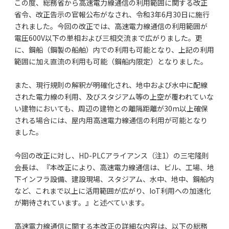
この度、総務省から高速電力線通信の利用範囲に関する改正
省令、改正告示の官報公布がなされ、令和3年6月30日に施行
されました。今回の改正では、高速電力線通信の利用範囲が
電圧600V以下の単相および三相交流まで広がりました。更
に、鋼船（鋼製の船舶）内での利用も可能となり、上記の利用
範囲に加え直流の利用も可能（鋼船内限定）となりました。
また、現行規則の解釈が明確化され、地中および水中に配線
された電力線の利用、及びスタジアム等の上空が覆われていな
い建物においても、周辺の建物との離隔距離が30m以上確保
される場合には、屋内用高速電力線通信の利用が可能となり
ました。
今回の改正に対し、HD-PLCアライアンス（注1）の三宅隆則
会長は、『本改正により、高速電力線通信は、ビル、工場、地
下インフラ設備、建設現場、スタジアム、水中、地中、鋼船内
など、これまで以上に活用範囲が広がり、IoT利用への加速化
が期待されています。』と述べています。
高速電力線通信に関する本改正の詳細な内容は、以下の総務