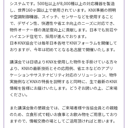
システムです。500社以上が8,000種以上の対応機器を製造
し、世界160ヶ国以上で使用されています。KNX準拠の照明
や空調制御機器、スイッチ、センサーなどを使用すること
で、デザイン性、快適性や省エネ向上のニーズに対応でき、
物件オーナー様の満足度向上に貢献します。日本でも別荘や
ハイエンド住宅で、採用が進んでおります。
日本KNX協会では毎年日本各地でKNXフォーラムを開催して
おりますが、今年は初めてとなる名古屋で開催いたします。
講演会では日頃よりKNXを使用した物件を手掛けている方々
より、KNXの最新技術とその応用例、省エネなどのアプリ
ケーションやサステナビリティ対応のソリューション、物件
実施例などKNXの特長を説明すると同時に、生で最新のKNX
情報を皆様にお届けいたします。どうぞお誘いの上、ご来場
ください。
また講演会後の懇親会では、ご来場者様や当協会員との親睦
のため、立食形式で軽いお食事とお飲み物をご用意しており
ますので、情報交換の場としてご活用頂ければと思います。