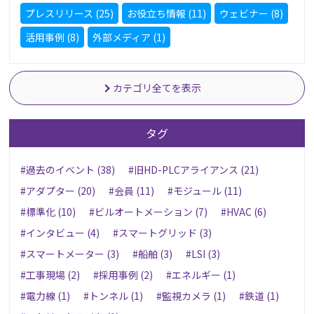
プレスリリース (25)
お役立ち情報 (11)
ウェビナー (8)
活用事例 (8)
外部メディア (1)
カテゴリ全てを表示
タグ
#過去のイベント (38)
#旧HD-PLCアライアンス (21)
#アダプター (20)
#会員 (11)
#モジュール (11)
#標準化 (10)
#ビルオートメーション (7)
#HVAC (6)
#インタビュー (4)
#スマートグリッド (3)
#スマートメーター (3)
#船舶 (3)
#LSI (3)
#工事現場 (2)
#採用事例 (2)
#エネルギー (1)
#電力線 (1)
#トンネル (1)
#監視カメラ (1)
#鉄道 (1)