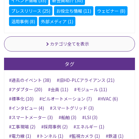
イベント情報 (35)
新会員紹介 (30)
プレスリリース (25)
お役立ち情報 (11)
ウェビナー (8)
活用事例 (8)
外部メディア (1)
カテゴリ全てを表示
タグ
#過去のイベント (38)
#旧HD-PLCアライアンス (21)
#アダプター (20)
#会員 (11)
#モジュール (11)
#標準化 (10)
#ビルオートメーション (7)
#HVAC (6)
#インタビュー (4)
#スマートグリッド (3)
#スマートメーター (3)
#船舶 (3)
#LSI (3)
#工事現場 (2)
#採用事例 (2)
#エネルギー (1)
#電力線 (1)
#トンネル (1)
#監視カメラ (1)
#鉄道 (1)