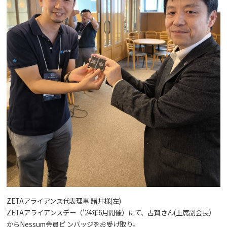
ZETAアライアンス代表理事 諸井様(左)
ZETAアライアンスデー（'24年6月開催）にて、古賀さん(上席副会長）
からNessum会員ピ ンバッジをお受け取り。