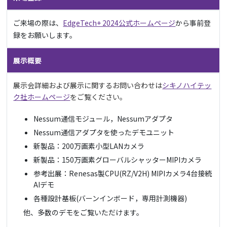
ご来場の際は、
EdgeTech+ 2024公式ホームページ
から事前登
録をお願いします。
展示概要
展示会詳細および展示に関するお問い合わせは
シキノハイテッ
ク社ホームページ
をご覧ください。
Nessum通信モジュール，Nessumアダプタ
Nessum通信アダプタを使ったデモユニット
新製品：200万画素小型LANカメラ
新製品：150万画素グローバルシャッターMIPIカメラ
参考出展：Renesas製CPU(RZ/V2H) MIPIカメラ4台接続
AIデモ
各種設計基板(バーンインボード，専用計測機器)
他、多数のデモをご覧いただけます。