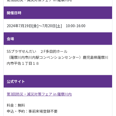
開催日時
2024年7月19日[金]〜7月20日[土] 10:00-16:00
会場
SSプラザせんだい ２F多目的ホール
（薩摩川内市川内駅コンベンションセンター）​鹿児島県薩摩川
内市平佐１丁目１８​
公式サイト
第3回防災・減災対策フェア in 薩摩川内
料金：無料
申込・予約：事前来場登録不要